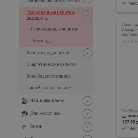
сокосодержащие напитки
Мал
Газированные напитки,
лимонады
Лимона
Газированные напитки
Аджарс
железна
Лимонад
Квас и холодный чай
Энергетические напитки
Вино безалкогольное
Пиво безалкогольное
Чай, кофе, какао
165,98 ру
Для животных
цена 
157,89 
Снеки
Мног