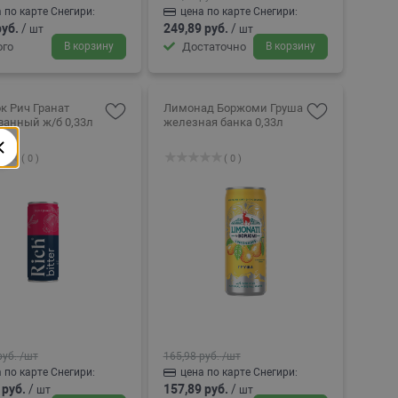
 по карте Снегири:
цена по карте Снегири:
руб.
/
249,89 руб.
/
шт
шт
го
В корзину
Достаточно
В корзину
к Рич Гранат
Лимонад Боржоми Груша
ванный ж/б 0,33л
железная банка 0,33л
( 0 )
( 0 )
руб.
/шт
165,98 руб.
/шт
 по карте Снегири:
цена по карте Снегири:
 руб.
/
157,89 руб.
/
шт
шт