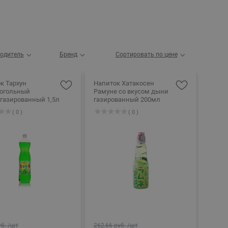
одитель
Бренд
Сортировать по цене
к Тархун
Напиток Хатакосен
огольный
Рамуне со вкусом дыни
газированный 1,5л
газированный 200мл
( 0 )
( 0 )
уб.
/шт
262,66 руб.
/шт