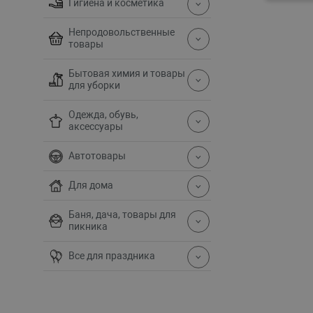
Гигиена и косметика
Непродовольственные
товары
Бытовая химия и товары
для уборки
Одежда, обувь,
аксессуары
Автотовары
Для дома
Баня, дача, товары для
пикника
Все для праздника