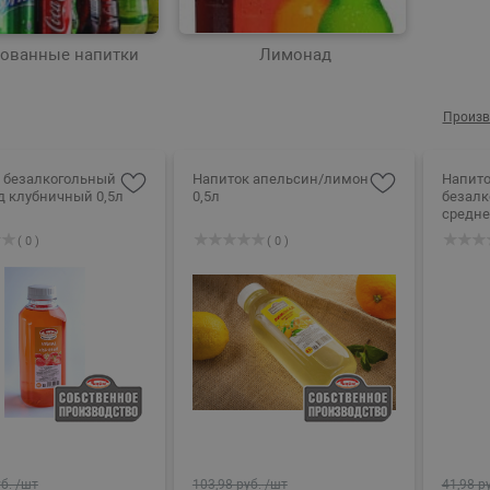
рованные напитки
Лимонад
Произв
 безалкогольный
Напиток апельсин/лимон
Напито
 клубничный 0,5л
0,5л
безалк
средне
( 0 )
( 0 )
б.
/шт
103,98 руб.
/шт
41,98 р