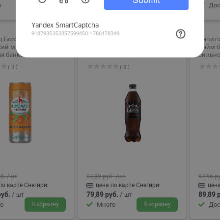
о
В корзину
Достаточно
В корзину
Дос
д Боржоми
Напиток Эвервесс Кола
Напито
кий мандарин
без сахара
Лайм б
я банка 0,33л
безалкогольный
сильног
сильногазированный 0.5л
0.5л
( 0 )
( 0 )
б.
/шт
97,89 руб.
/шт
94,66 р
по карте Снегири:
цена по карте Снегири:
цена
руб.
/
79,89 руб.
/
89,89 
шт
шт
о
В корзину
Много
В корзину
Дос