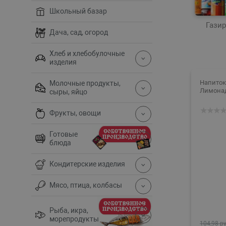
Школьный базар
Гази
Дача, сад, огород
Хлеб и хлебобулочные
изделия
Напиток
Молочные продукты,
Лимонад
сыры, яйцо
Фрукты, овощи
Готовые
блюда
Кондитерские изделия
Мясо, птица, колбасы
Рыба, икра,
морепродукты
104,98 ру