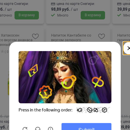
по карте Снегири:
цена по карте Снегири:
цена
б.
/
98,89 руб.
/
39,89 
шт
шт
аточно
В корзину
Много
В корзину
Мно
 Хатакосен
Напиток Кантабиле со
Напито
со вкусом ананаса
вкусом зеленого
газиро
газированный 200мл
винограда 230мл
( 0 )
( 0 )
б.
/шт
207,98 руб.
/шт
115,66 
по карте Снегири:
цена по карте Снегири:
цена
руб.
/
197,89 руб.
/
109,89
шт
шт