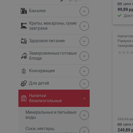
цена 
99,89 ру
Бакалея
Дост
Крупы, макароны, сухие
завтраки
Напиток
Здоровое питание
Рамуне 
Замороженные готовые
блюда
Консервация
Для детей
Напитки
безалкогольные
Минеральные и питьевые
воды
262,66 ру
цена 
Соки, нектары,
249,89 