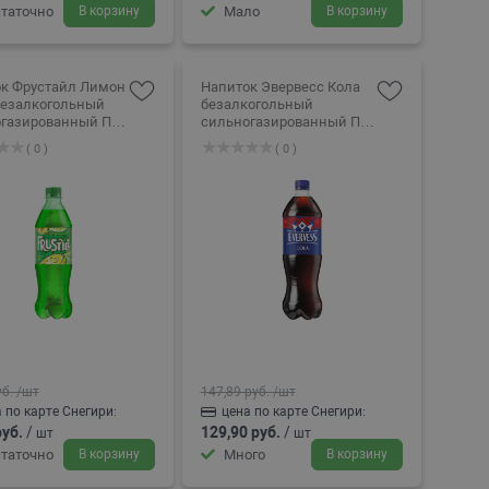
таточно
В корзину
Мало
В корзину
к Фрустайл Лимон
Напиток Эвервесс Кола
езалкогольный
безалкогольный
азированный ПЭТ
сильногазированный ПЭТ
1.5л
( 0 )
( 0 )
уб.
/шт
147,89 руб.
/шт
 по карте Снегири:
цена по карте Снегири:
руб.
/
129,90 руб.
/
шт
шт
таточно
В корзину
Много
В корзину