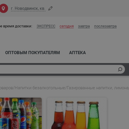
г. Новодвинск, кв.
е время доставки:
ЭКСПРЕСС
сегодня
завтра
послезавтра
ОПТОВЫМ ПОКУПАТЕЛЯМ
АПТЕКА
оваров
/
Напитки безалкогольные
/
Газированные напитки, лимон