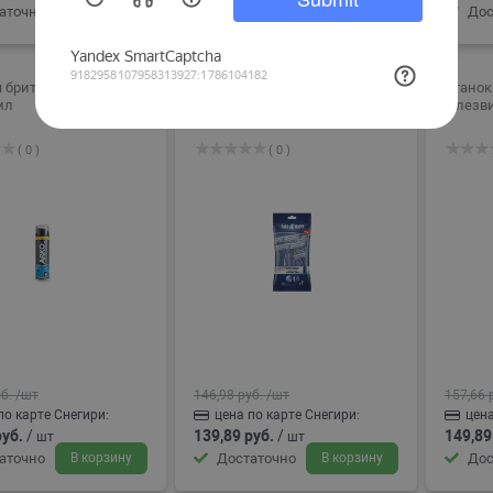
аточно
В корзину
Много
В корзину
Дос
я бритья Арко Мэн
Станки бритвенные Спа 4
Станок
мл
Мен одноразовые 2лезвия
2 лезв
5шт
( 0 )
( 0 )
б.
/шт
146,98 руб.
/шт
157,66 
по карте Снегири:
цена по карте Снегири:
цена
руб.
/
139,89 руб.
/
149,89
шт
шт
аточно
В корзину
Достаточно
В корзину
Дос