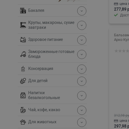
цена 
277,89 
Бакалея
Дост
Крупы, макароны, сухие
завтраки
Бальзам
Здоровое питание
Арко Ку
Замороженные готовые
блюда
Консервация
Для детей
Напитки
безалкогольные
Чай, кофе, какао
312,98 ру
цена 
Для животных
297,98 