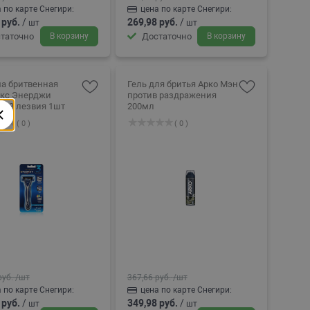
 по карте Снегири:
цена по карте Снегири:
 руб.
/
269,98 руб.
/
шт
шт
таточно
В корзину
Достаточно
В корзину
а бритвенная
Гель для бритья Арко Мэн
кс Энерджи
против раздражения
я 3 лезвия 1шт
200мл
( 0 )
( 0 )
руб.
/шт
367,66 руб.
/шт
 по карте Снегири:
цена по карте Снегири:
 руб.
/
349,98 руб.
/
шт
шт