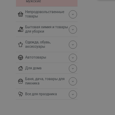
мужские
Непродовольственные
товары
Бытовая химия и товары
для уборки
Одежда, обувь,
аксессуары
Автотовары
Для дома
Баня, дача, товары для
пикника
Все для праздника