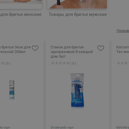
для бритья женские
Товары для бритья мужские
Произв
я бритья Экзе для
Станок для бритья
Кассет
тельной 200мл
одноразовый В каждый
Тач же
дом 3шт
( 0 )
( 0 )
б.
/шт
31,66 руб.
/шт
839,98 