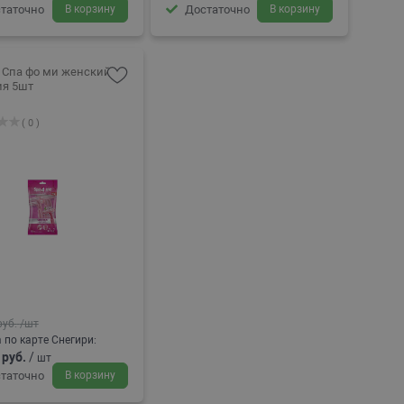
таточно
В корзину
Достаточно
В корзину
 Спа фо ми женский
ия 5шт
( 0 )
руб.
/шт
 по карте Снегири:
 руб.
/
шт
таточно
В корзину