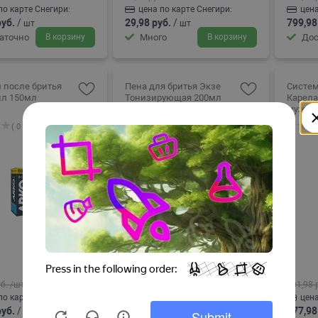
по карте Снегири:
цена по карте Снегири:
цена
руб.
/
29,98 руб.
/
799,98
шт
шт
аточно
В корзину
Много
В корзину
Дос
 после бритья
Пена для бритья Экзе
Систем
лл 150мл
Тонизирующая 200мл
Карела
мужска
( 0 )
( 0 )
б.
/шт
199,66 руб.
/шт
501,98 
по карте Снегири:
цена по карте Снегири:
цена
руб.
/
189,98 руб.
/
477,98
шт
шт