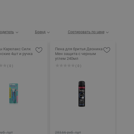
одитель
Бренд
Сортировать по цене
ы Карелакс Силк
Пена для бритья Деоника
нские 4шт и ручка
Мен защита с черным
углем 240мл
( 0 )
( 0 )
руб.
/шт
283,66 руб.
/шт