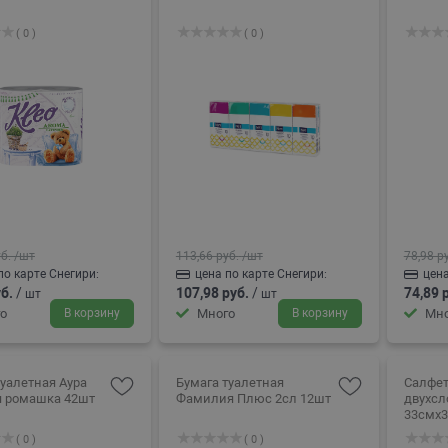
( 0 )
( 0 )
б.
/шт
113,66 руб.
/шт
78,98 р
по карте Снегири:
цена по карте Снегири:
цена
б.
/
107,98 руб.
/
74,89 
шт
шт
о
В корзину
Много
В корзину
Мно
туалетная Аура
Бумага туалетная
Салфе
 ромашка 42шт
Фамилия Плюс 2сл 12шт
двухсл
33смх3
( 0 )
( 0 )