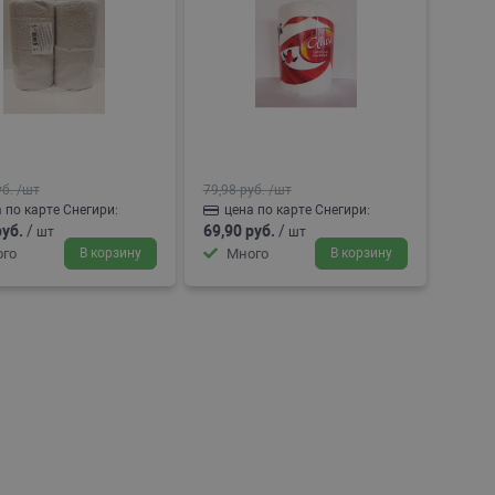
уб.
/шт
79,98 руб.
/шт
 по карте Снегири:
цена по карте Снегири:
руб.
/
69,90 руб.
/
шт
шт
го
В корзину
Много
В корзину