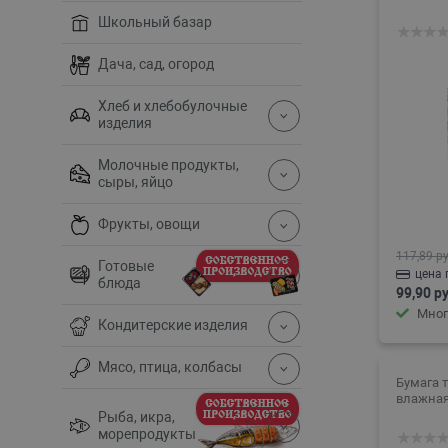
Школьный базар
Дача, сад, огород
Хлеб и хлебобулочные
изделия
Молочные продукты,
сыры, яйцо
Фрукты, овощи
117,89 ру
Готовые
цена 
блюда
99,90 ру
Мног
Кондитерские изделия
Мясо, птица, колбасы
Бумага 
влажная
Рыба, икра,
морепродукты