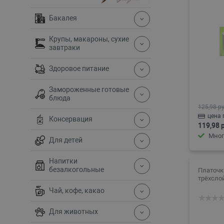
Бакалея
Крупы, макароны, сухие
завтраки
Здоровое питание
Замороженные готовые
блюда
125,98 ру
цена 
Консервация
119,98 
Мног
Для детей
Напитки
безалкогольные
Платоч
трёхсло
Чай, кофе, какао
Для животных