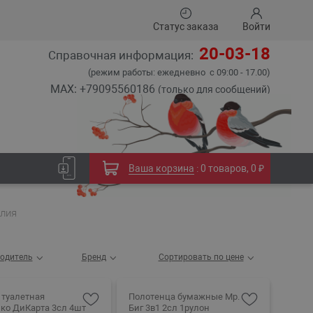
Статус заказа
Войти
20-03-18
Справочная информация:
(режим работы: ежедневно с 09:00 - 17.00)
MAX: +79095560186
(только для сообщений)
Ваша корзина
:
0 товаров
,
0 ₽
елия
одитель
Бренд
Сортировать по цене
 туалетная
Полотенца бумажные Мр.
ко ДиКарта 3сл 4шт
Биг 3в1 2сл 1рулон