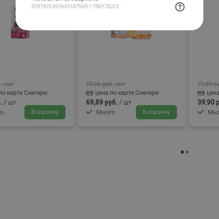
.
/шт
73,66 руб.
/шт
79,89 р
по карте Снегири:
цена по карте Снегири:
цена
.
/
69,89 руб.
/
39,90 
шт
шт
о
В корзину
Много
В корзину
Мно