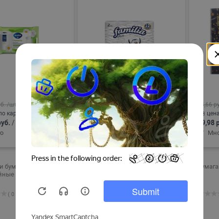
б.
/шт
304,66 руб.
/шт
94,66 р
по карте Снегири:
цена по карте Снегири:
цена
руб.
/
289,98 руб.
/
89,98 
шт
шт
о
В корзину
Много
В корзину
Мно
ки бумажные Флум
Бумага туалетная Мягкий
Бумага
йные 10шт
знак Комфорт Чайная Роза
2слойная 4 шт
( 0 )
( 0 )