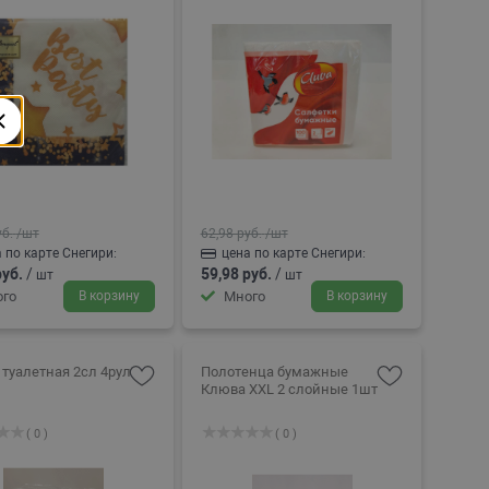
уб.
/шт
62,98 руб.
/шт
 по карте Снегири:
цена по карте Снегири:
руб.
/
59,98 руб.
/
шт
шт
го
В корзину
Много
В корзину
 туалетная 2сл 4рул
Полотенца бумажные
Клюва XXL 2 слойные 1шт
( 0 )
( 0 )