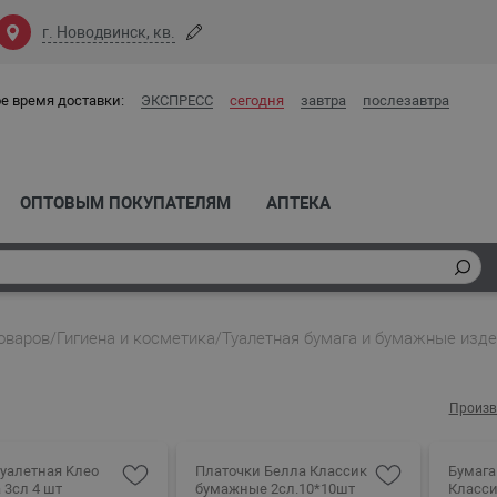
г. Новодвинск, кв.
е время доставки:
ЭКСПРЕСС
сегодня
завтра
послезавтра
ОПТОВЫМ ПОКУПАТЕЛЯМ
АПТЕКА
оваров
/
Гигиена и косметика
/
Туалетная бумага и бумажные изд
Произв
туалетная Kлео
Платочки Белла Классик
Бумага
 3сл 4 шт
бумажные 2сл.10*10шт
Класси