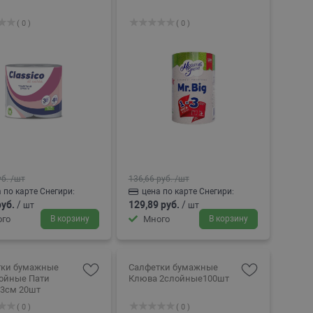
( 0 )
( 0 )
уб.
/шт
136,66 руб.
/шт
 по карте Снегири:
цена по карте Снегири:
руб.
/
129,89 руб.
/
шт
шт
го
В корзину
Много
В корзину
тки бумажные
Салфетки бумажные
ойные Пати
Клюва 2слойные100шт
3см 20шт
( 0 )
( 0 )