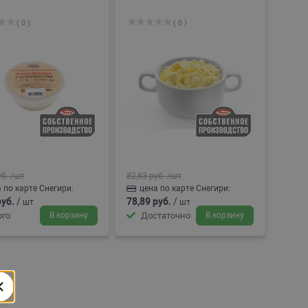
( 0 )
( 0 )
уб.
/шт
82,83 руб.
/шт
 по карте Снегири:
цена по карте Снегири:
руб.
/
78,89 руб.
/
шт
шт
го
В корзину
Достаточно
В корзину