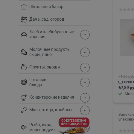
Школьный базар
Дача, сад, огород
Хлеб и хлебобулочные
изделия
Молочные продукты,
сыры, яйцо
Фрукты, овощи
71,66 руб
Готовые
цена 
блюда
67,89 ру
Мног
Кондитерские изделия
Мясо, птица, колбасы
Запеканк
упаковк
Рыба, икра,
морепродукты