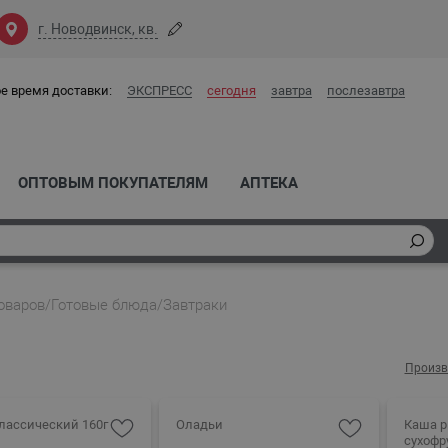
г. Новодвинск, кв.
е время доставки:
ЭКСПРЕСС
сегодня
завтра
послезавтра
ОПТОВЫМ ПОКУПАТЕЛЯМ
АПТЕКА
оваров
/
Готовые блюда
/
Завтраки
Произв
лассический 160г
Оладьи
Каша р
сухофр