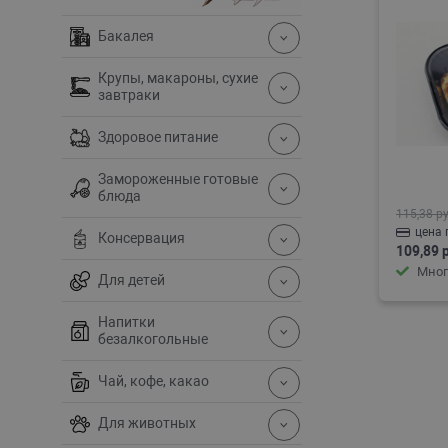
Бакалея
Крупы, макароны, сухие
завтраки
Здоровое питание
Замороженные готовые
блюда
115,38 ру
цена 
Консервация
109,89 
Мног
Для детей
Напитки
безалкогольные
Чай, кофе, какао
Для животных