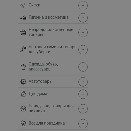
Снеки
Гигиена и косметика
Непродовольственные
товары
Бытовая химия и товары
для уборки
Одежда, обувь,
аксессуары
Автотовары
Для дома
Баня, дача, товары для
пикника
Все для праздника