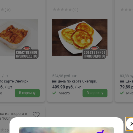
( 0 )
( 0 )
.
/шт
524,98 руб.
/кг
83,88 р
по карте Снегири:
цена по карте Снегири:
цена
б.
/
499,90 руб.
/
79,89 
шт
кг
о
В корзину
Много
В корзину
Мно
а из творога в
е 160г
( 0 )