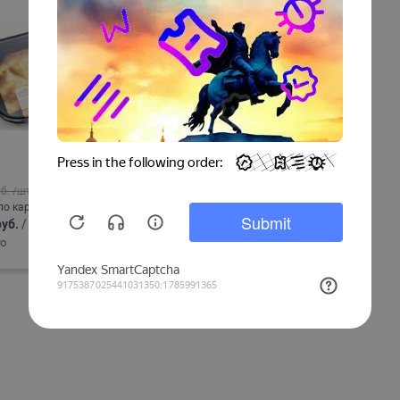
б.
/шт
по карте Снегири:
руб.
/
шт
о
В корзину