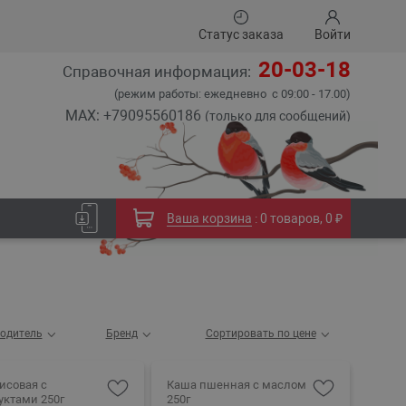
Статус заказа
Войти
20-03-18
Справочная информация:
(режим работы: ежедневно с 09:00 - 17.00)
MAX: +79095560186
(только для сообщений)
Ваша корзина
:
0 товаров
,
0 ₽
одитель
Бренд
Сортировать по цене
исовая с
Каша пшенная с маслом
уктами 250г
250г