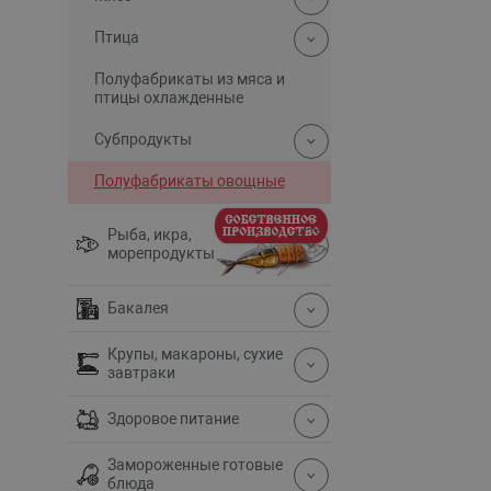
Птица
Полуфабрикаты из мяса и
птицы охлажденные
Субпродукты
Полуфабрикаты овощные
Рыба, икра,
морепродукты
Бакалея
Крупы, макароны, сухие
завтраки
Здоровое питание
Замороженные готовые
блюда