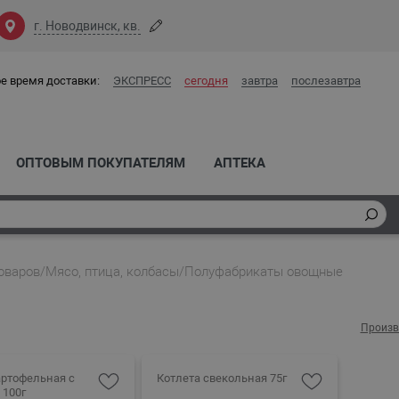
г. Новодвинск, кв.
е время доставки:
ЭКСПРЕСС
сегодня
завтра
послезавтра
ОПТОВЫМ ПОКУПАТЕЛЯМ
АПТЕКА
оваров
/
Мясо, птица, колбасы
/
Полуфабрикаты овощные
Произв
артофельная с
Котлета свекольная 75г
 100г