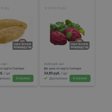
( 0 )
( 0 )
.
/шт
36,98 руб.
/шт
по карте Снегири:
цена по карте Снегири:
б.
/
34,89 руб.
/
шт
шт
аточно
В корзину
Достаточно
В корзину