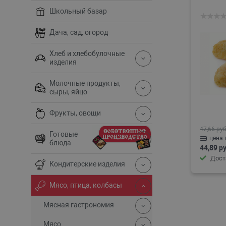
Школьный базар
Дача, сад, огород
Хлеб и хлебобулочные
изделия
Молочные продукты,
сыры, яйцо
Фрукты, овощи
47,66 руб
Готовые
цена 
блюда
44,89 ру
Дост
Кондитерские изделия
Мясо, птица, колбасы
Мясная гастрономия
Мясо