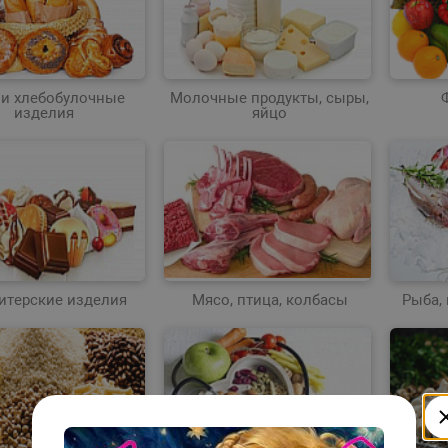
 и хлебобулочные
Молочные продукты, сыры,
изделия
яйцо
итерские изделия
Мясо, птица, колбасы
Рыба,