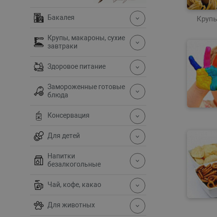
Бакалея
Крупы
Крупы, макароны, сухие
завтраки
Здоровое питание
Замороженные готовые
блюда
Консервация
Для детей
Напитки
безалкогольные
Чай, кофе, какао
Для животных