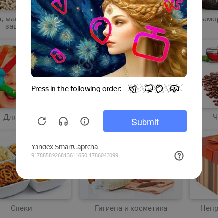
, макароны, сухие
Здоровое питание
Замо
завтраки
Для детей
Напитки безалкогольные
Ч
Снеки
Гигиена и косметика
Непр