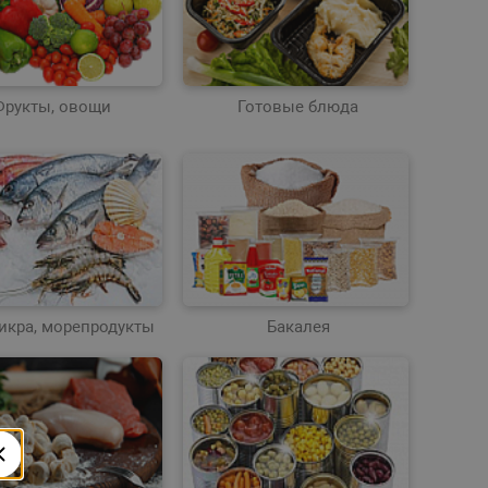
Фрукты, овощи
Готовые блюда
 икра, морепродукты
Бакалея