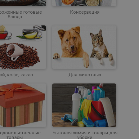
роженные готовые
Консервация
блюда
ай, кофе, какао
Для животных
одовольственные
Бытовая химия и товары для
товары
уборки