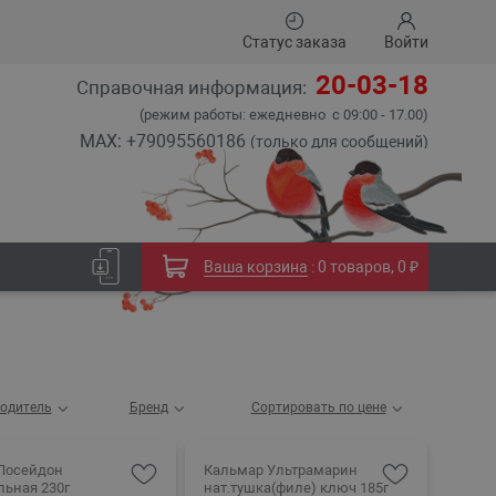
Статус заказа
Войти
20-03-18
Справочная информация:
(режим работы: ежедневно с 09:00 - 17.00)
MAX: +79095560186
(только для сообщений)
Ваша корзина
:
0 товаров
,
0 ₽
одитель
Бренд
Сортировать по цене
Посейдон
Кальмар Ультрамарин
льная 230г
нат.тушка(филе) ключ 185г