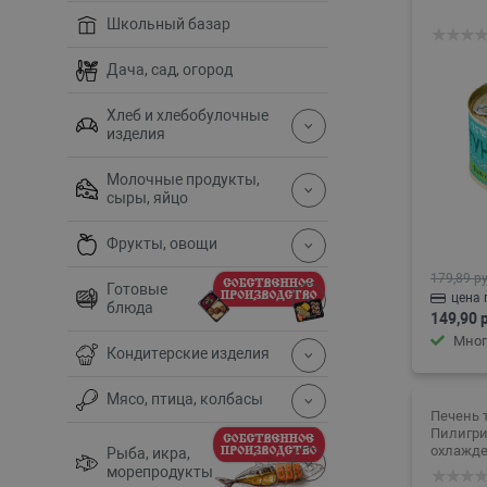
Школьный базар
Дача, сад, огород
Хлеб и хлебобулочные
изделия
Молочные продукты,
сыры, яйцо
Фрукты, овощи
179,89 ру
Готовые
цена 
блюда
149,90 
Мног
Кондитерские изделия
Мясо, птица, колбасы
Печень 
Пилигри
охлажденная 
Рыба, икра,
банка 11
морепродукты