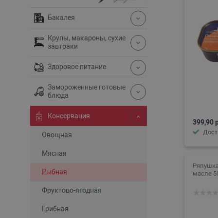
Бакалея
Крупы, макароны, сухие
завтраки
Здоровое питание
Замороженные готовые
блюда
Консервация
399,90 
Дост
Овощная
Мясная
Ряпушка
Рыбная
масле 50
Фруктово-ягодная
Грибная