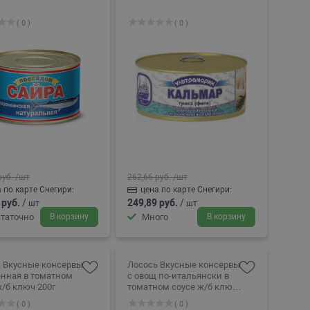
( 0 )
( 0 )
руб.
/шт
262,66 руб.
/шт
 по карте Снегири:
цена по карте Снегири:
 руб.
/
249,89 руб.
/
шт
шт
таточно
В корзину
Много
В корзину
 Вкусные консервы
Лосось Вкусные консервы
нная в томатном
с овощ по-итальянски в
ж/б ключ 200г
томатном соусе ж/б ключ
230г
( 0 )
( 0 )