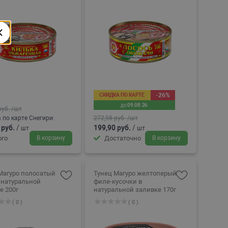
-26%
СКИДКА ПО КАРТЕ
до
09.08.26
руб.
/шт
 по карте Снегири:
272,98 руб.
/шт
 руб.
/
199,90 руб.
/
шт
шт
го
В корзину
Достаточно
В корзину
Магуро полосатый
Тунец Магуро желтоперый
 натуральной
филе-кусочки в
заливке 200г
натуральной заливке 170г
( 0 )
( 0 )