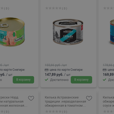
( 0 )
( 0 )
б.
/шт
155,66 руб.
/шт
178,66 
по карте Снегири:
цена по карте Снегири:
цена
руб.
/
147,89 руб.
/
169,89
шт
шт
о
В корзину
Достаточно
В корзину
Дос
трески Норд
Килька Астраханские
Килька
м натуральная
традиции .неразделанная
обжаре
железная
обжаренная в томатном
соусе 
5г
соусе,. 240г
( 0 )
( 0 )