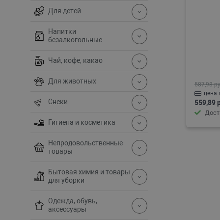
Для детей
Напитки
безалкогольные
Чай, кофе, какао
Для животных
587,98 ру
цена 
Снеки
559,89 
Дост
Гигиена и косметика
Непродовольственные
товары
Бытовая химия и товары
для уборки
Одежда, обувь,
аксессуары