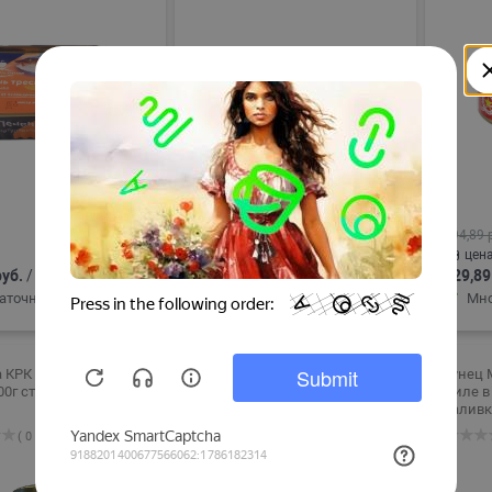
73,66 руб.
/шт
194,89 
цена по карте Снегири:
цена
руб.
/
69,89 руб.
/
129,89
шт
шт
аточно
В корзину
Достаточно
В корзину
Мно
 КРК копченая в
Шпроты Капитан Вкусов
Тунец 
0г ст/б
250г
филе в
( 0 )
( 0 )