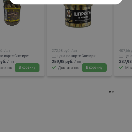
б.
/шт
272,98 руб.
/шт
407,66 
по карте Снегири:
цена по карте Снегири:
цена
руб.
/
259,98 руб.
/
387,98
шт
шт
аточно
В корзину
Достаточно
В корзину
Мно