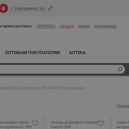
г. Новодвинск, кв.
е время доставки:
ЭКСПРЕСС
сегодня
завтра
послезавтра
ОПТОВЫМ ПОКУПАТЕЛЯМ
АПТЕКА
оваров
/
Консервация
/
Рыбная Консервация
Произв
ринпродукт филе
Сельдь Доброфлот жирная
Сайра 
 натуральный 185г
в желе 260г
натура